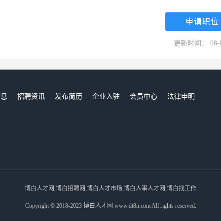
明天会伴随整个中国经济的发展脚步，更加精彩。
申请职位
更新时间： 08-
信息
招聘资讯
发布简历
企业入驻
会员中心
法律申明
们
博白人才网,博白招聘网,博白人才市场,博白人事人才网,博白找工作
Copyright © 2018-2023 博白人才网 www.dt8n.com All rights reserved.