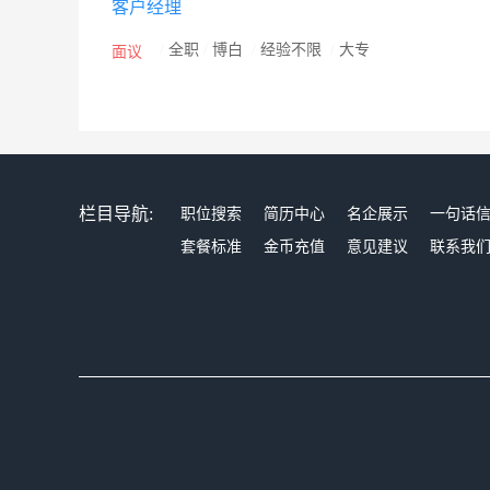
客户经理
世界级信用卡中心”的战略目标，相信中信银行信用卡的
/
全职
/
博白
/
经验不限
/
大专
面议
栏目导航:
职位搜索
简历中心
名企展示
一句话
套餐标准
金币充值
意见建议
联系我