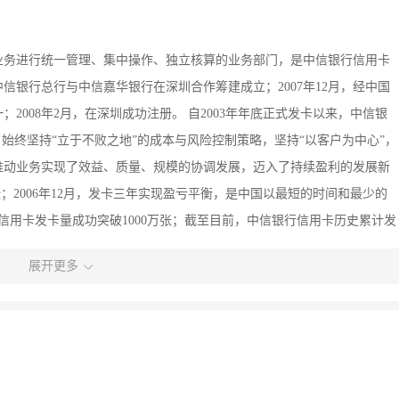
业务进行统一管理、集中操作、独立核算的业务部门，是中信银行信用卡
中信银行总行与中信嘉华银行在深圳合作筹建成立；2007年12月，经中国
008年2月，在深圳成功注册。 自2003年年底正式发卡以来，中信银
始终坚持“立于不败之地”的成本与风险控制策略，坚持“以客户为中心”，
推动业务实现了效益、质量、规模的协调发展，迈入了持续盈利的发展新
万张；2006年12月，发卡三年实现盈亏平衡，是中国以最短的时间和最少的
行信用卡发卡量成功突破1000万张；截至目前，中信银行信用卡历史累计发
卡中心创造了一系列中国银行业的“深圳速度”和“深圳质量”，已成为推动
展开更多
力的股份制商业银行信用卡中心之一。凭借雄厚的客户基础、优质的服务
中间形成了广泛影响，经营、管理、服务屡获行业内外好评，曾先后荣获
动奖金奖”、“深圳市金融创新奖”三等奖及《亚洲银行家》杂志“最佳客户关
理银行”等权威殊荣。 因为自信，所以信任。未来，中信银行信用卡将继续
打造最好的支付及消费金融品牌，做中国信用卡行业的领先者。秉承“建立