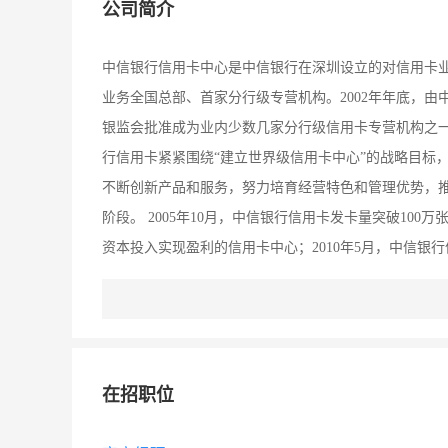
公司简介
中信银行信用卡中心是中信银行在深圳设立的对信用卡
业务全国总部、首家分行级专营机构。2002年年底，由
银监会批准成为业内少数几家分行级信用卡专营机构之一；2
行信用卡紧紧围绕“建立世界级信用卡中心”的战略目标，
不断创新产品和服务，努力培育经营特色和管理优势，
阶段。 2005年10月，中信银行信用卡发卡量突破100
资本投入实现盈利的信用卡中心；2010年5月，中信银
卡量已达1500万张。历经几年稳健发展，中信银行信用
中国信用卡事业发展的一只重要力量，是国内最具竞争
水平和卓越的创新能力，中信银行信用卡在行业和客户
CCCS“全球最佳呼叫中心”、哈佛《商业评论》“管理行
在招职位
系管理奖”、“最佳数据架构奖”、“中国最佳信用风险管
坚持“以客户为中心，以市场为导向”的经营定位，力争